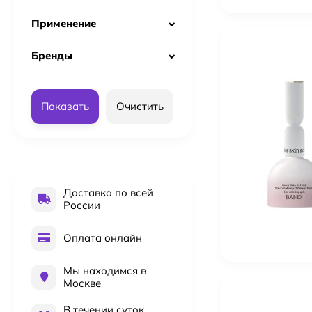
Применение
Бренды
Показать
Очистить
Доставка по всей
России
Оплата онлайн
Мы находимся в
Москве
Kydra Le Salon 4-18 Jelly Gloss 60 мл Краска для во
В течении суток
2 016
₽