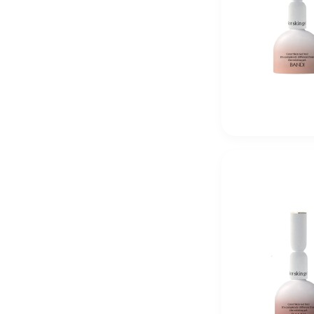
R+Co Zipper Multitasking Styling Lotion 177 мл Му
4 250
₽
R+Co Lost Treasure Apple Cider Vinegar Cleansing 
5 230
₽
Christina Fitzgerald Профессиональное средство 200 
1 820
₽
Christina Fitzgerald Топ Ultra Non Wipe Top без дис
2 840
₽
Christina Fitzgerald Праймер Ultra Primer для подго
2 670
₽
Christina Fitzgerald Ultra Matte Top Матовый Топ для
2 470
₽
R+Co Shampoo «Дивный сад» Supergarden CBD 177
5 230
₽
R+Co Conditioner «Дивный сад» Supergarden CBD 1