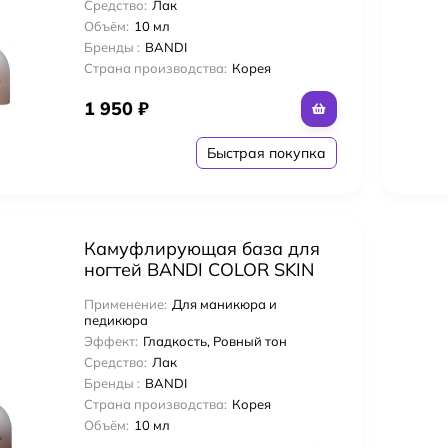
Средство:
Лак
льтифункциональный стайлинг-лосьон для волос
Объём:
10 мл
Бренды :
BANDI
rinse 177 мл Деликатный очищающий шампунь «Мое сокровище» для кож
Страна производства:
Корея
1 950
₽
мл Ultra Remove Gel Nails Polish для снятия гелевого покрытия Remove
Быстрая покупка
персионного слоя для гелевого покрытия 15 мл
Камуфлирующая база для
товки к покрытию гелем 15 мл
ногтей BANDI COLOR SKIN
GEL, тон NO.8 (10гр)
Применение:
Для маникюра и
 гелевого покрытия 15 мл
педикюра
Эффект:
Гладкость, Ровный тон
Средство:
Лак
 мл Успокаивающий Шампунь
Бренды :
BANDI
Страна производства:
Корея
Объём:
10 мл
77 мл Успокаивающий Кондиционер