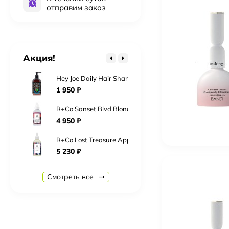
отправим заказ
Kydra Le Salon 6-18 Jelly Gloss 60 мл Краска для во
2 016
₽
Kydra Le Salon 10-3 Jelly Gloss 60 мл Краска для во
Акция!
2 016
₽
Hey Joe Daily Hair Shampoo Шампунь для ежедневно
1 950
₽
R+Co Sanset Blvd Blonde Сансет Бульвар Toning+Styl
4 950
₽
R+Co Lost Treasure Apple Cider Vinegar 177 мл «Мо
5 230
₽
R+Co Ring Tone Ultra Fefining Gel Crème Гель-Крем
Смотреть все
5 290
₽
R+Co Cassete Curl Defining Masque + Superseed Oil
6 330
₽