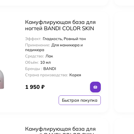
Камуфлирующая база для
ногтей BANDI COLOR SKIN
GEL, тон NO.2 (10гр)
Эффект:
Гладкость, Ровный тон
Применение:
Для маникюра и
педикюра
Средство:
Лак
Объём:
10 мл
Бренды :
BANDI
Страна производства:
Корея
1 950
₽
Быстрая покупка
лос Ammonia-Free Coloring Стойкий тонирующий глосс-гель
Камуфлирующая база для