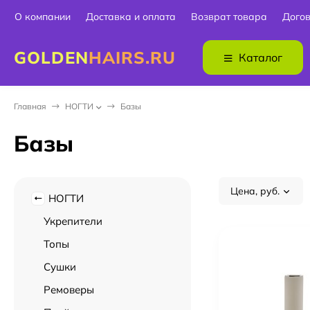
О компании
Доставка и оплата
Возврат товара
Дого
GOLDEN
HAIRS.RU
Каталог
Главная
НОГТИ
Базы
Базы
Цена, руб.
НОГТИ
Укрепители
Топы
Сушки
Ремоверы