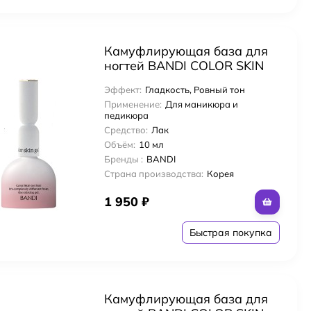
Камуфлирующая база для
ногтей BANDI COLOR SKIN
GEL, тон NO.3 (10гр)
Эффект:
Гладкость, Ровный тон
Применение:
Для маникюра и
педикюра
Средство:
Лак
Объём:
10 мл
Бренды :
BANDI
Страна производства:
Корея
1 950
₽
Быстрая покупка
Камуфлирующая база для