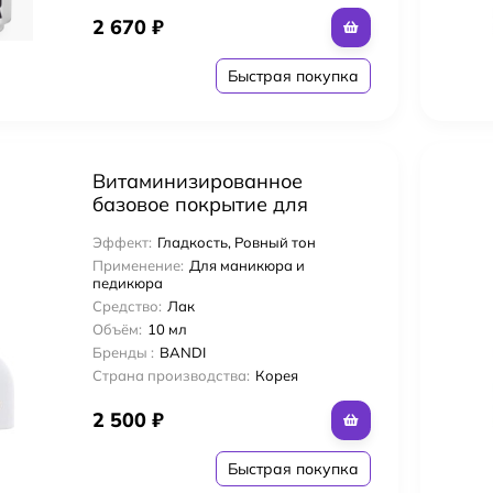
2 670
₽
Быстрая покупка
Витаминизированное
базовое покрытие для
ногтей BANDI BIO VITA BASE
Эффект:
Гладкость, Ровный тон
GEL (10 гр)
Применение:
Для маникюра и
педикюра
Средство:
Лак
Объём:
10 мл
Бренды :
BANDI
Страна производства:
Корея
2 500
₽
Быстрая покупка