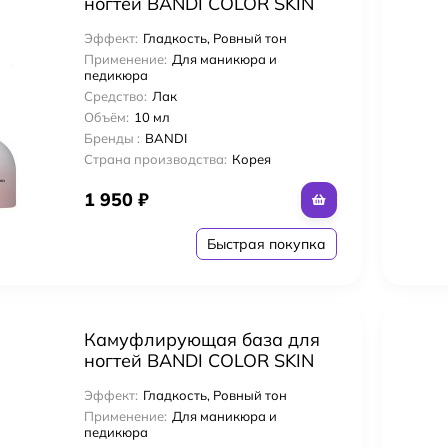
ногтей BANDI COLOR SKIN
GEL, тон NO.4 (10гр)
лос Ammonia-Free Coloring Стойкий тонирующий глосс-гель
Эффект:
Гладкость, Ровный тон
Применение:
Для маникюра и
педикюра
лос Ammonia-Free Coloring Стойкий тонирующий глосс-гель
Средство:
Лак
Объём:
10 мл
Бренды :
BANDI
го использования 250 мл
Страна производства:
Корея
1 950
₽
ing Crème 124 мл Крем для укладки светлых волос
Быстрая покупка
е сокровище» кондиционер для кожи головы и волос с яблочным уксусо
 Рингтон 177 мл для волос Ультрадефинирующий
Камуфлирующая база для
ногтей BANDI COLOR SKIN
GEL, тон NO.6 (10гр)
 Маска Copmlex 147 мл Дефинирующая маска Кассета для вьющихся вол
Эффект:
Гладкость, Ровный тон
Применение:
Для маникюра и
педикюра