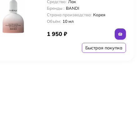
Средство:
Лак
Бренды :
BANDI
Страна производства:
Корея
и головы и волос с яблочным уксусом
Объём:
10 мл
1 950
₽
r
Быстрая покупка