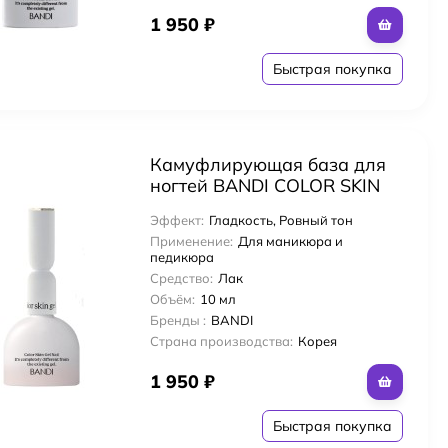
1 950
₽
Быстрая покупка
Камуфлирующая база для
ногтей BANDI COLOR SKIN
GEL, тон NO.1 (10гр)
Эффект:
Гладкость, Ровный тон
Применение:
Для маникюра и
педикюра
Средство:
Лак
Объём:
10 мл
Бренды :
BANDI
Страна производства:
Корея
1 950
₽
Быстрая покупка