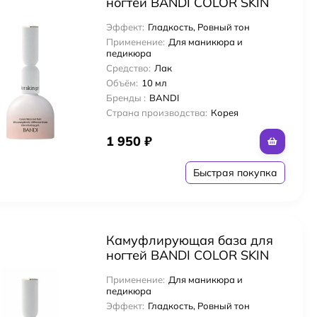
ногтей BANDI COLOR SKIN
GEL, тон NO.5 (10гр)
Эффект:
Гладкость, Ровный тон
Применение:
Для маникюра и
педикюра
Средство:
Лак
Объём:
10 мл
Бренды :
BANDI
Страна производства:
Корея
1 950
₽
Быстрая покупка
м
Камуфлирующая база для
ногтей BANDI COLOR SKIN
GEL, тон NO.7 (10гр)
ос с комплексом масел
Применение:
Для маникюра и
педикюра
Эффект:
Гладкость, Ровный тон