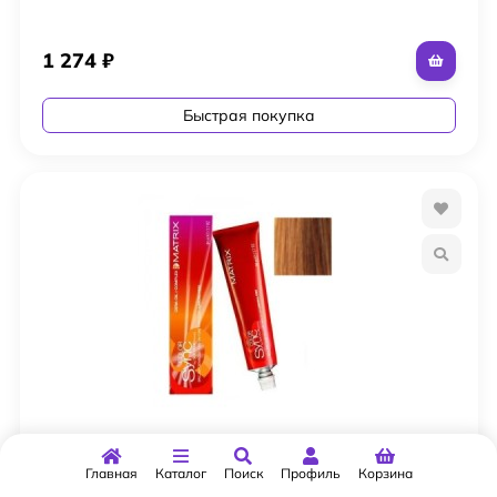
1 274
₽
Быстрая покупка
МАТРИКС 8CG КОЛОР.СИНК Светлый Блонд
медно-золотистый 90 мл.
Главная
Каталог
Поиск
Профиль
Корзина