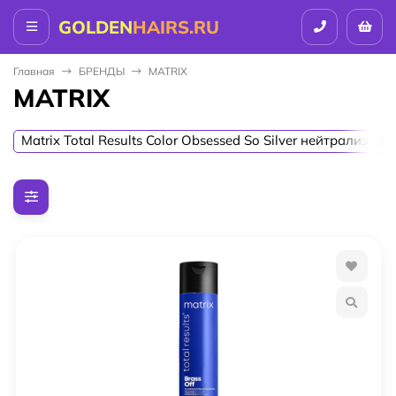
GOLDEN
HAIRS.RU
Главная
БPEНДЫ
MATRIX
MATRIX
Matrix Total Results Color Obsessed So Silver нейтрализац