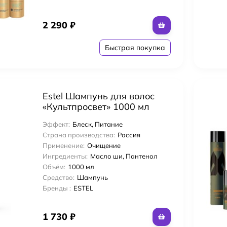
го использования 250 мл
2 290
₽
Быстрая покупка
ing Crème 124 мл Крем для укладки светлых волос
е сокровище» кондиционер для кожи головы и волос с яблочным уксусо
Estel Шампунь для волос
«Культпросвет» 1000 мл
Эффект:
Блеск, Питание
Страна производства:
Россия
Применение:
Очищение
Ингредиенты:
Масло ши, Пантенол
Объём:
1000 мл
Средство:
Шампунь
Бренды :
ESTEL
1 730
₽