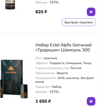
Бренды :
ESTEL
820
₽
Быстрая покупка
м
Набор Estel Alpfa Genwood
«Традиции» Шампунь 300
мл + Дезодорант 50 мл для
Пол:
мужской
тела + спрей для ног 100 мл
Эффект:
Гладкость, Очищение, Тонус
Страна производства:
Россия
Применение:
Защита
Ингредиенты:
AHA-кислоты, Экстракт
ясеня
Средство:
Набор
Бренды :
ESTEL
1 650
₽