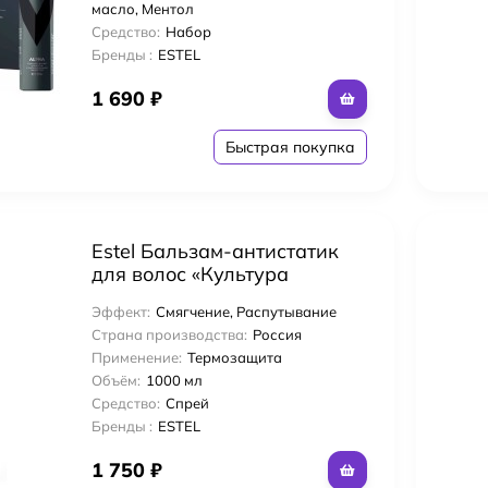
масло, Ментол
Средство:
Набор
Бренды :
ESTEL
1 690
₽
Быстрая покупка
Estel Бальзам-антистатик
для волос «Культура
Красоты» 1000 мл
Эффект:
Смягчение, Распутывание
Страна производства:
Россия
Применение:
Термозащита
Объём:
1000 мл
Средство:
Спрей
Бренды :
ESTEL
1 750
₽