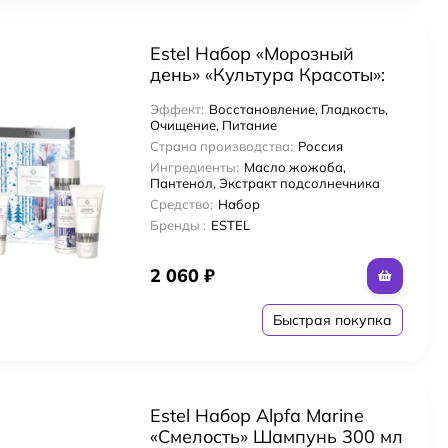
Estel Набор «Морозный
день» «Культура Красоты»:
Шампунь 250 мл + Бальзам
Эффект:
Восстановление, Гладкость,
200 мл + Баттер для губ 10
Очищение, Питание
мл + Крем для лица 50 мл
Страна производства:
Россия
Ингредиенты:
Масло жожоба,
Пантенол, Экстракт подсолнечника
Средство:
Набор
Бренды :
ESTEL
2 060
₽
м
Быстрая покупка
Estel Набор Alpfa Marine
ос с комплексом масел
«Смелость» Шампунь 300 мл