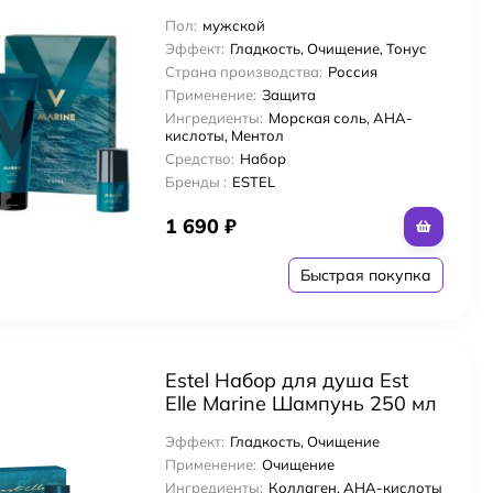
для волос + Гель для душа
Пол:
мужской
250 мл + Дезодорант для
Эффект:
Гладкость, Очищение, Тонус
тела 50 мл
Страна производства:
Россия
Применение:
Защита
и головы и волос с яблочным уксусом
Ингредиенты:
Морская соль, AHA-
кислоты, Ментол
Средство:
Набор
r
Бренды :
ESTEL
1 690
₽
Быстрая покупка
Estel Набор для душа Est
Elle Marine Шампунь 250 мл
+ бальзам 200 мл + гель для
Эффект:
Гладкость, Очищение
душа 200 мл
Применение:
Очищение
Ингредиенты:
Коллаген, AHA-кислоты