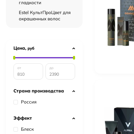
гладкости
Estel КультПроЦвет для
окрашенных волос
Цена,
руб
от
до
Страна производства
Россия
Эффект
Блеск