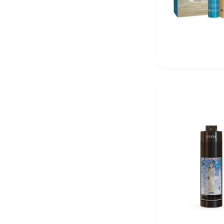
Hey Joe Daily Hair Shampoo Шампунь для ежедневно
1 950
₽
R+Co Sanset Blvd Blonde Сансет Бульвар Toning+Styl
4 950
₽
R+Co Lost Treasure Apple Cider Vinegar 177 мл «Мо
5 230
₽