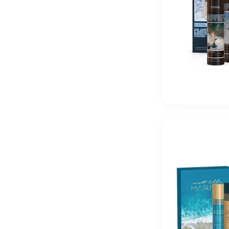
R+Co Conditioner «Дивный сад» Supergarden CBD 1
5 230
₽
R+Co Super Garden Успокаивающий уход «Дивный сад
5 380
₽
R+Co Super CBD Scalp Soothing Concentrate Концент
11 990
₽
Kydra Le Salon 4 Jelly Gloss 60 мл Краска для волос
2 016
₽
Kydra Le Salon 4-6 Jelly Gloss 60 мл Краска для воло
2 016
₽
Kydra Le Salon 4-18 Jelly Gloss 60 мл Краска для во
2 016
₽
Kydra Le Salon 6-18 Jelly Gloss 60 мл Краска для во
2 016
₽
Kydra Le Salon 10-3 Jelly Gloss 60 мл Краска для во
2 016
₽