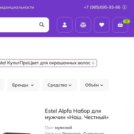
фиденциальности
+7 (985)695-93-66
0
stel КультПроЦвет для окрашенных волос
6
Бренды
Средство
Объём
Estel Alpfa Набор для
мужчин «Наш. Честный»
Очищающий гель для лица
Пол:
мужской
и бороды 150 мл + гель для
Эффект:
Гладкость, Смягчение