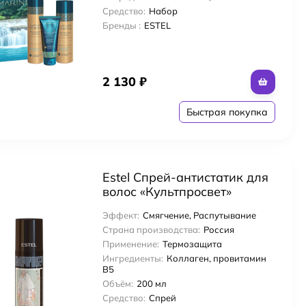
Средство:
Набор
Бренды :
ESTEL
2 130
₽
Быстрая покупка
Estel Спрей-антистатик для
волос «Культпросвет»
«Рерих» 200 мл
Эффект:
Смягчение, Распутывание
Страна производства:
Россия
Применение:
Термозащита
Ингредиенты:
Коллаген, провитамин
В5
Объём:
200 мл
Средство:
Спрей