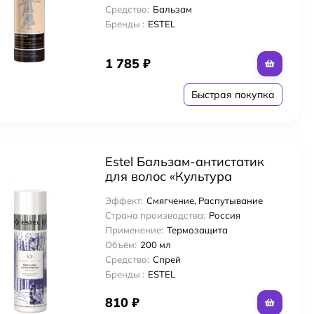
Средство:
Бальзам
Бренды :
ESTEL
1 785
₽
Быстрая покупка
Estel Бальзам-антистатик
для волос «Культура
Красоты» 200 мл
Эффект:
Смягчение, Распутывание
Страна производства:
Россия
Применение:
Термозащита
Объём:
200 мл
Средство:
Спрей
Бренды :
ESTEL
810
₽