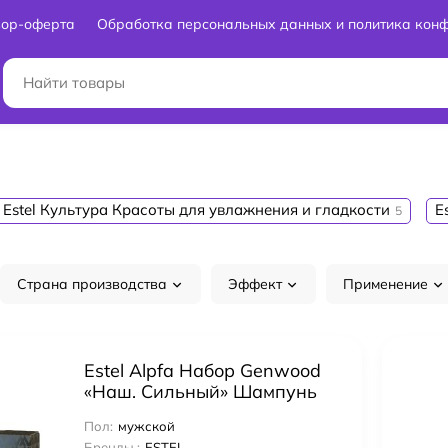
вор-оферта
Обработка персональных данных и политика кон
Estel Культура Красоты для увлажнения и гладкости
E
5
Страна производства
Эффект
Применение
Estel Alpfa Набор Genwood
«Наш. Сильный» Шампунь
для тела и волос 300 мл +
Пол:
мужской
дезодорант-спрей для ног
Бренды :
ESTEL