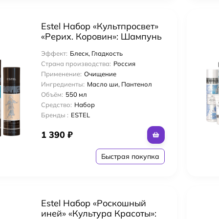
Estel Набор «Культпросвет»
лос Ammonia-Free Coloring Стойкий тонирующий глосс-гель
«Рерих. Коровин»: Шампунь
300 мл + Бальзам 250 мл
Эффект:
Блеск, Гладкость
лос Ammonia-Free Coloring Стойкий тонирующий глосс-гель
Страна производства:
Россия
Применение:
Очищение
Ингредиенты:
Масло ши, Пантенол
го использования 250 мл
Объём:
550 мл
Средство:
Набор
Бренды :
ESTEL
ing Crème 124 мл Крем для укладки светлых волос
1 390
₽
е сокровище» кондиционер для кожи головы и волос с яблочным уксусо
Быстрая покупка
 Рингтон 177 мл для волос Ультрадефинирующий
Estel Набор «Роскошный
 Маска Copmlex 147 мл Дефинирующая маска Кассета для вьющихся вол
иней» «Культура Красоты»: