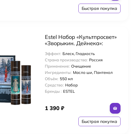
Быстрая покупка
Estel Набор «Культпросвет»
«Зворыкин. Дейнека»:
Шампунь 300 мл + Бальзам
Эффект:
Блеск, Гладкость
250 мл
Страна производства:
Россия
Применение:
Очищение
Ингредиенты:
Масло ши, Пантенол
Объём:
550 мл
Средство:
Набор
Бренды :
ESTEL
1 390
₽
Быстрая покупка