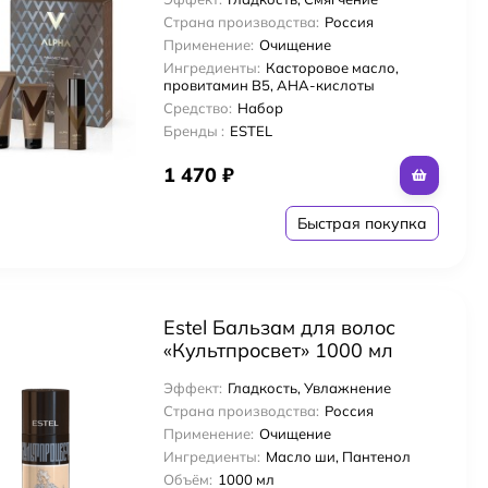
бритья 100 мл + лосьон
Страна производства:
Россия
после бритья 100 мл
Применение:
Очищение
Ингредиенты:
Касторовое масло,
провитамин В5, AHA-кислоты
Средство:
Набор
Бренды :
ESTEL
1 470
₽
Быстрая покупка
Estel Бальзам для волос
«Культпросвет» 1000 мл
Эффект:
Гладкость, Увлажнение
Страна производства:
Россия
Применение:
Очищение
Ингредиенты:
Масло ши, Пантенол
Объём:
1000 мл