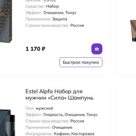
100 мл
Средство:
Набор
Эффект:
Очищение, Тонус
Применение:
Защита
Страна производства:
Россия
1 170
₽
Быстрая покупка
Estel Alpfa Набор для
мужчин «Сила» Шампунь
300 мл + Гель для душа 250
Пол:
мужской
мл + Дезодорант для тела
Эффект:
Гладкость, Очищение, Тонус
100 мл
Страна производства:
Россия
Применение:
Очищение
Ингредиенты:
Кофеин, Касторовое