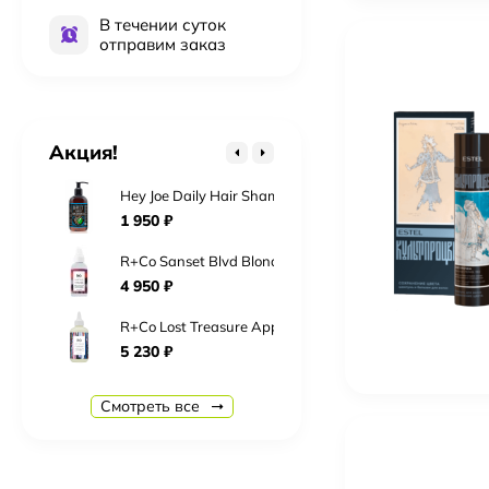
В течении суток
2 016
₽
отправим заказ
Kydra Le Salon 6-18 Jelly Gloss 60 мл Краска для во
2 016
₽
Kydra Le Salon 10-3 Jelly Gloss 60 мл Краска для во
Акция!
2 016
₽
Hey Joe Daily Hair Shampoo Шампунь для ежедневно
1 950
₽
R+Co Sanset Blvd Blonde Сансет Бульвар Toning+Styl
4 950
₽
R+Co Lost Treasure Apple Cider Vinegar 177 мл «Мо
5 230
₽
R+Co Ring Tone Ultra Fefining Gel Crème Гель-Крем
Смотреть все
5 290
₽
R+Co Cassete Curl Defining Masque + Superseed Oil
6 330
₽