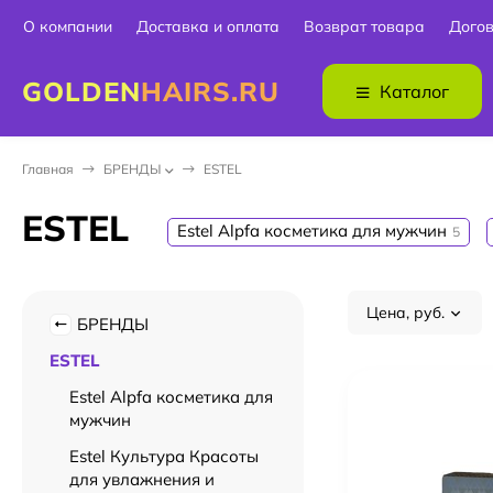
О компании
Доставка и оплата
Возврат товара
Дого
GOLDEN
HAIRS.RU
Каталог
Главная
БPEНДЫ
ESTEL
ESTEL
Estel Alpfa косметика для мужчин
5
Цена, руб.
БPEНДЫ
ESTEL
Estel Alpfa косметика для
мужчин
Estel Культура Красоты
для увлажнения и