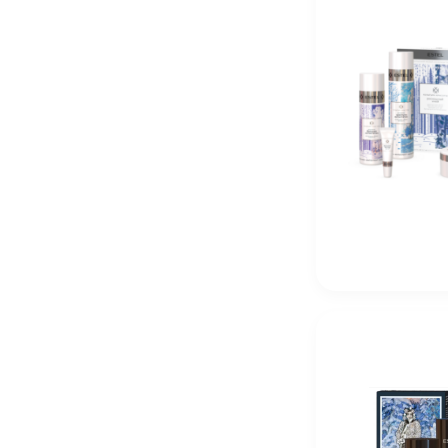
R+Co Zipper Multitasking Styling Lotion 177 мл Му
4 250
₽
R+Co Lost Treasure Apple Cider Vinegar Cleansing 
5 230
₽
Christina Fitzgerald Профессиональное средство 200 
1 820
₽
Christina Fitzgerald Топ Ultra Non Wipe Top без дис
2 840
₽
Christina Fitzgerald Праймер Ultra Primer для подго
2 670
₽
Christina Fitzgerald Ultra Matte Top Матовый Топ для
2 470
₽
R+Co Shampoo «Дивный сад» Supergarden CBD 177
5 230
₽