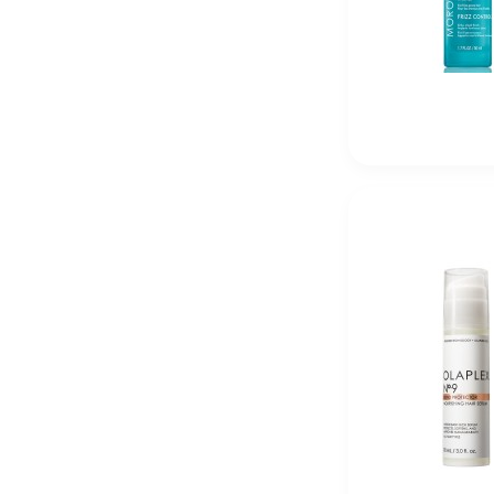
2 470
₽
R+Co Shampoo «Дивный сад» Supergarden CBD 177
5 230
₽
R+Co Conditioner «Дивный сад» Supergarden CBD 1
5 230
₽
R+Co Super Garden Успокаивающий уход «Дивный сад
5 380
₽
R+Co Super CBD Scalp Soothing Concentrate Концент
11 990
₽
Kydra Le Salon 4 Jelly Gloss 60 мл Краска для волос
2 016
₽
Kydra Le Salon 4-6 Jelly Gloss 60 мл Краска для воло
2 016
₽
Kydra Le Salon 4-18 Jelly Gloss 60 мл Краска для во
2 016
₽