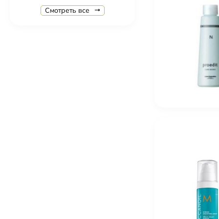
R+Co Ring Tone Ultra Fefining Gel Crème Гель-Крем
Смотреть все
5 290
₽
R+Co Cassete Curl Defining Masque + Superseed Oil
6 330
₽
R+Co Zipper Multitasking Styling Lotion 177 мл Му
4 250
₽
R+Co Lost Treasure Apple Cider Vinegar Cleansing 
5 230
₽
Christina Fitzgerald Профессиональное средство 200 
1 820
₽
Christina Fitzgerald Топ Ultra Non Wipe Top без дис
2 840
₽
Christina Fitzgerald Праймер Ultra Primer для подго
2 670
₽
Christina Fitzgerald Ultra Matte Top Матовый Топ для