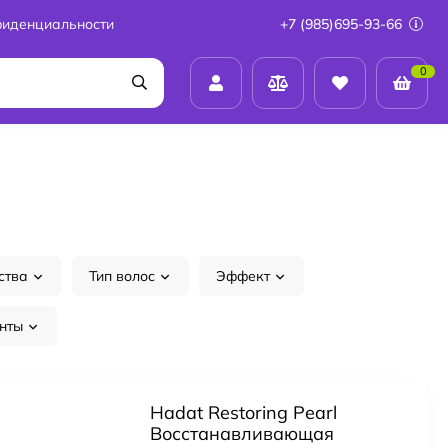
фиденциальности
+7 (985)695-93-66
0
ства
Тип волос
Эффект
нты
Hadat Restoring Pearl
Восстанавливающая