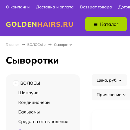
О компании
Доставка и оплата
Возврат товара
Дого
GOLDEN
HAIRS.RU
Каталог
Главная
ВОЛОСЫ
Сыворотки
Сыворотки
Цена, руб.
ВОЛОСЫ
Шампуни
Применение
Кондиционеры
Бальзамы
Средства от выпадения