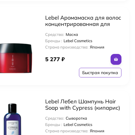
Lebel Аромамаска для волос
концентрированная для
интенсивного
Средство:
Маска
восстановления IAU mask,
Бренды :
Lebel Cosmetics
170 г
Страна производства:
Япония
5 277
₽
Быстрая покупка
Lebel Лебел Шампунь Hair
Soap with Cypress (кипарис)
240 mL
Средство:
Сыворотка
Бренды :
Lebel Cosmetics
Страна производства:
Япония