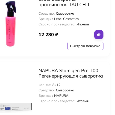
протеиновая IAU CELL
CARE 2, 500 мл
Средство:
Сыворотка
ос с комплексом масел
Бренды :
Lebel Cosmetics
Страна производства:
Япония
12 280
₽
Быстрая покупка
и головы и волос с яблочным уксусом
r
NAPURA Stamigen Pre T00
Регенерирующая сыворотка
перед шампунем, 12 флак *
кол-мл:
8×12
8 мл
Средство:
Сыворотка
Бренды :
NAPURA
Страна производства:
Италия