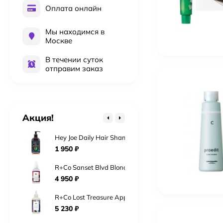
Оплата онлайн
Мы находимся в
Москве
Kydra Le Salon 4-18 Jelly Gloss 60 мл Краска для во
В течении суток
2 016
₽
отправим заказ
Kydra Le Salon 6-18 Jelly Gloss 60 мл Краска для во
2 016
₽
Kydra Le Salon 10-3 Jelly Gloss 60 мл Краска для во
Акция!
2 016
₽
Hey Joe Daily Hair Shampoo Шампунь для ежедневно
1 950
₽
R+Co Sanset Blvd Blonde Сансет Бульвар Toning+Styl
4 950
₽
R+Co Lost Treasure Apple Cider Vinegar 177 мл «Мо
5 230
₽