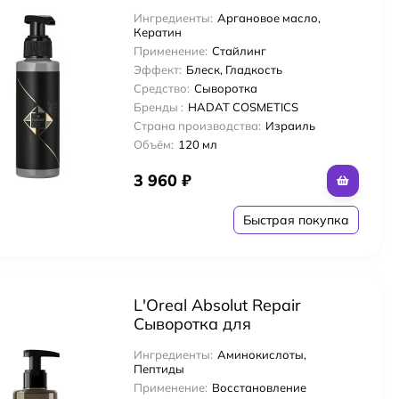
сыворотка для волос с
Ингредиенты:
Аргановое масло,
перламутром 120 мл Hair
Кератин
Serum
Применение:
Стайлинг
Эффект:
Блеск, Гладкость
Средство:
Сыворотка
Бренды :
HADAT COSMETICS
Страна производства:
Израиль
Объём:
120 мл
3 960
₽
Быстрая покупка
L'Oreal Absolut Repair
Сыворотка для
молекулярного
Ингредиенты:
Аминокислоты,
восстановления волос 250
Пептиды
мл Molecular
Применение:
Восстановление