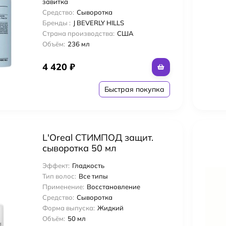
завитка
Средство:
Сыворотка
Бренды :
J BEVERLY HILLS
Страна производства:
США
Объём:
236 мл
4 420
₽
Быстрая покупка
L'Oreal СТИМПОД защит.
сыворотка 50 мл
Эффект:
Гладкость
Тип волос:
Все типы
Применение:
Восстановление
Средство:
Сыворотка
Форма выпуска:
Жидкий
Объём:
50 мл