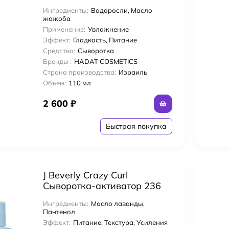
волос 110 мл
Ингредиенты:
Водоросли, Масло
жожоба
Применение:
Увлажнение
Эффект:
Гладкость, Питание
Средство:
Сыворотка
Бренды :
HADAT COSMETICS
Страна производства:
Израиль
Объём:
110 мл
2 600
₽
Быстрая покупка
J Beverly Crazy Curl
Сыворотка-активатор 236
мл для локонов
Ингредиенты:
Масло лаванды,
Пантенол
Эффект:
Питание, Текстура, Усиления