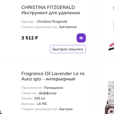
CHRISTINA FITZGERALD
Инструмент для удаления
кутикулы Precision cuticle
Бренды :
Christina Fitzgerald
pusher
Страна производства:
Австралия
3 512
₽
Быстрая покупка
Fragrance Oil Lavender La ric
Aura spa - интерьерный
аромат Лаванда 200 мл
Применение:
Помещения
Средство:
Диффузор
Объём:
200 мл
Бренды :
LA RIC
Страна производства:
Австрия