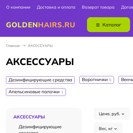
О компании
Доставка и оплата
Возврат товара
Дого
GOLDEN
HAIRS.RU
Каталог
Главная
АКСЕССУАРЫ
АКСЕССУАРЫ
Воротнички
Венч
Дезинфицирующие средства
6
Апельсиновые палочки
1
Цена, руб.
АКСЕССУАРЫ
Дезинфицирующие
Вес, кг
средства