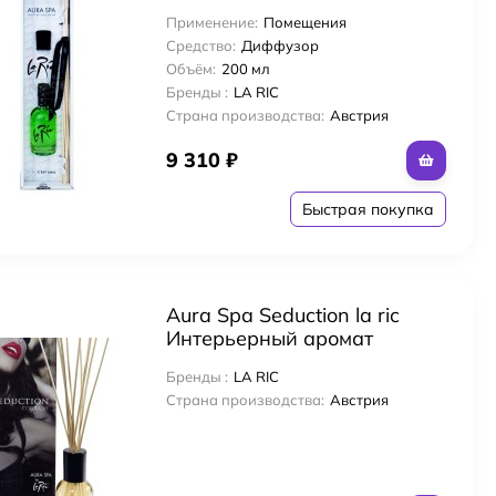
палочками Китай 200 мл
Применение:
Помещения
Средство:
Диффузор
Объём:
200 мл
Бренды :
LA RIC
Страна производства:
Австрия
9 310
₽
Быстрая покупка
Aura Spa Seduction la ric
Интерьерный аромат
"Соблазн" в комплекте с
Бренды :
LA RIC
ротанговыми палочками
Страна производства:
Австрия
200 мл