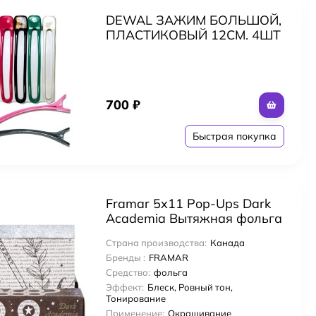
DEWAL ЗАЖИМ БОЛЬШОЙ,
ПЛАСТИКОВЫЙ 12СМ. 4ШТ
700
₽
Быстрая покупка
Framar 5x11 Pop-Ups Dark
Academia Вытяжная фольга
с тиснением «Темная
Страна производства:
Канада
академия» 500 листов для
Бренды :
FRAMAR
окрашивания 12,5 x 28 см
Средство:
фольга
Эффект:
Блеск, Ровный тон,
Тонирование
Применение:
Окрашивание