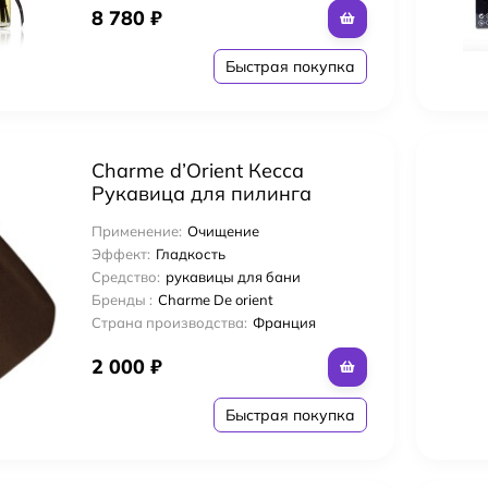
8 780
₽
Быстрая покупка
Charme d’Orient Кесса
Рукавица для пилинга
жесткая-Кесса Цвет Каштан
Применение:
Очищение
95% вискоза Kassa Qualité
Эффект:
Гладкость
Supérieure
Средство:
рукавицы для бани
Бренды :
Charme De orient
Страна производства:
Франция
2 000
₽
Быстрая покупка