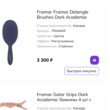
ос с комплексом масел
Framar Framar Detangle
Brushes Dark Academia
Распутывающая щетка для
Страна производства:
Канада
волос «Полночь» Midnight
Бренды :
FRAMAR
Полночь
Средство:
Щетка
и головы и волос с яблочным уксусом
Эффект:
Распутывание
Применение:
Стайлинг
r
3 300
₽
Быстрая покупка
Framar Gator Grips Dark
Academia Зажимы 4 шт с
прорезиненным покрытием
Страна производства:
Канада
«Темная академия»