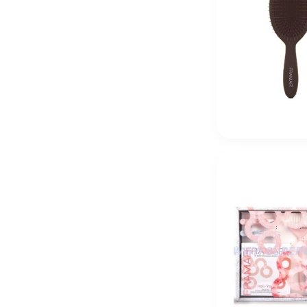
R+Co Shampoo «Дивный сад» Supergarden CBD 177
5 230
₽
R+Co Conditioner «Дивный сад» Supergarden CBD 1
5 230
₽
R+Co Super Garden Успокаивающий уход «Дивный сад
5 380
₽
R+Co Super CBD Scalp Soothing Concentrate Концент
11 990
₽
Kydra Le Salon 4 Jelly Gloss 60 мл Краска для волос
2 016
₽
Kydra Le Salon 4-6 Jelly Gloss 60 мл Краска для воло
2 016
₽
Kydra Le Salon 4-18 Jelly Gloss 60 мл Краска для во
2 016
₽
Kydra Le Salon 6-18 Jelly Gloss 60 мл Краска для во