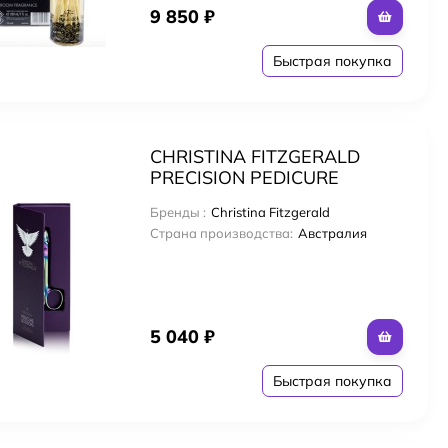
9 850
₽
Быстрая покупка
CHRISTINA FITZGERALD
PRECISION PEDICURE
SCISSORS PRECISION
Бренды :
Christina Fitzgerald
НОЖНИЦЫ ДЛЯ
Страна производства:
Австралия
ПЕДИКЮРА
5 040
₽
Быстрая покупка