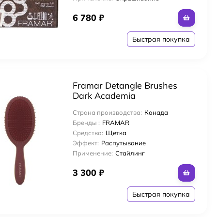
6 780
₽
Быстрая покупка
Framar Detangle Brushes
Dark Academia
Распутывающая щетка для
Страна производства:
Канада
волос «Темно-бордовый»
Бренды :
FRAMAR
Maroon
Средство:
Щетка
Эффект:
Распутывание
Применение:
Стайлинг
3 300
₽
м
Быстрая покупка