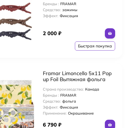
Бренды :
FRAMAR
Средство:
зажимы
Эффект:
Фиксация
2 000
₽
Быстрая покупка
Framar Limoncello 5x11 Pop
up Foil Вытяжная фольга
для окрашивания 500
Страна производства:
Канада
листов «Лимончелло» 12x28
Бренды :
FRAMAR
см
Средство:
фольга
Эффект:
Фиксация
Применение:
Окрашивание
6 790
₽