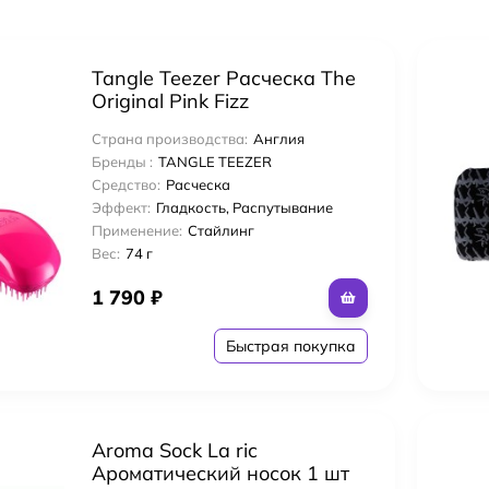
Tangle Teezer Расческа The
Original Pink Fizz
Страна производства:
Англия
Бренды :
TANGLE TEEZER
Средство:
Расческа
Эффект:
Гладкость, Распутывание
Применение:
Стайлинг
Вес:
74 г
1 790
₽
Быстрая покупка
Aroma Sock La ric
Ароматический носок 1 шт