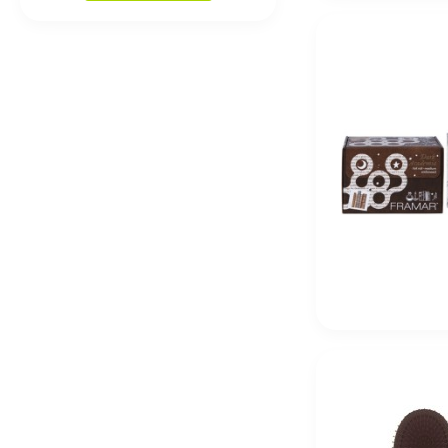
5 290
₽
R+Co Cassete Curl Defining Masque + Superseed Oil
6 330
₽
R+Co Zipper Multitasking Styling Lotion 177 мл Му
4 250
₽
R+Co Lost Treasure Apple Cider Vinegar Cleansing 
5 230
₽
Christina Fitzgerald Профессиональное средство 200 
1 820
₽
Christina Fitzgerald Топ Ultra Non Wipe Top без дис
2 840
₽
Christina Fitzgerald Праймер Ultra Primer для подго
2 670
₽
Christina Fitzgerald Ultra Matte Top Матовый Топ для
2 470
₽