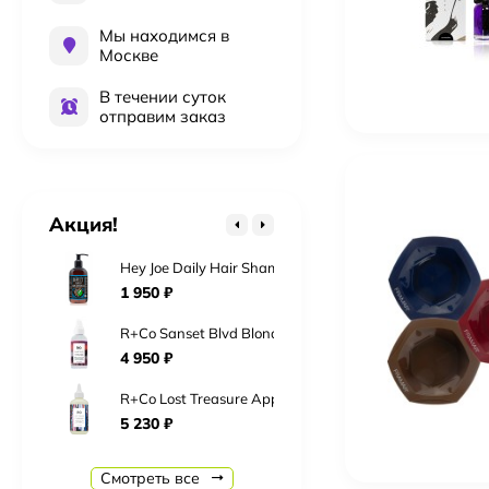
Мы находимся в
Москве
Kydra Le Salon 4-18 Jelly Gloss 60 мл Краска для во
В течении суток
2 016
₽
отправим заказ
Kydra Le Salon 6-18 Jelly Gloss 60 мл Краска для во
2 016
₽
Kydra Le Salon 10-3 Jelly Gloss 60 мл Краска для во
Акция!
2 016
₽
Hey Joe Daily Hair Shampoo Шампунь для ежедневно
1 950
₽
R+Co Sanset Blvd Blonde Сансет Бульвар Toning+Styl
4 950
₽
R+Co Lost Treasure Apple Cider Vinegar 177 мл «Мо
5 230
₽
R+Co Ring Tone Ultra Fefining Gel Crème Гель-Крем
Смотреть все