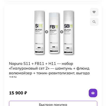
Napura S11 + FB11 + H11 — набор
«Гиалуроновый сет 2» — шампунь + флюид
волюмайзер + тоник-ревитализант, выгода
15%
15 900
₽
Быстрая покупка