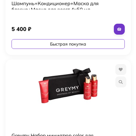
Шампунь+Кондиционер+Маска для
блеска+Маска для восст 4x50 мл
5 400
₽
Быстрая покупка
Greymy Набор миниатюр color для