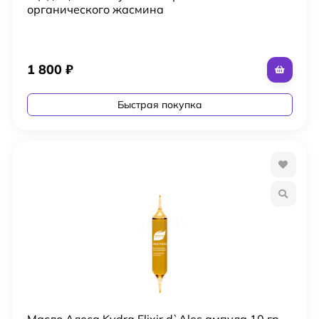
органического жасмина
1 800
₽
Быстрая покупка
Масло Алеса Kydra Elixir d`Ales ампула 10 гр