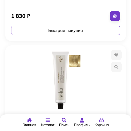
1 830
₽
Быстрая покупка
Kydra Creme 9TS33 Крем-краска для волос
Hair color treatment
Главная
Каталог
Поиск
Профиль
Корзина