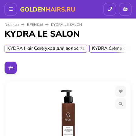
GOLDEN
HAIRS.RU
Главная
БPEНДЫ
KYDRA LE SALON
KYDRA LE SALON
KYDRA Hair Care уход для волос
KYDRA Crème стойк
72