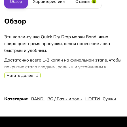
Обзор
Характеристики
Отзывы
0
Обзор
Эти капли-сушка Quick Dry Drop марки Bandi явно
сокращает время просушки, делая нанесение лака
быстрым и удобным.
Достаточно всего 1-2 капли на финальном этапе, чтобы
покрытие стало гладким, ровным и устойчивым к
смазыванию.
Читать далее
Формула Quick Dry Drop не только сокращает
высыхание, но и не повреждает ногти. Насыщенное
авокадным маслом и маслом жожоба, средство Dry Drop
Категории:
BANDI
BG / Базы и топы
НОГТИ
Сушки
придает необходимое увлажнение кутикуле и укрепляет
ногтевую пластину, сохраняя её ухоженность и блеск.
Удобный флакончик капель-сушки Bandi с дозатором
обеспечивает применение средства простым и точным,