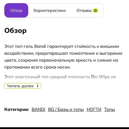
Обзор
Характеристики
Отзывы
0
Обзор
Этот топ-гель Bandi гарантирует стойкость к внешним
воздействиям, предотвращает пожелтение и выгорание
цвета, сохраняя первоначальную яркость и сияние на
протяжении всего срока носки.
Этот эластичный топ средней плотности Bio Wipe не
растекается, отлично сохраняет форму и обеспечивает
Читать далее
надежное сцепление с цветным гелем или базой.
Особенности топ-геля Bio Wipe:
Категории:
BANDI
BG / Базы и топы
НОГТИ
Топы
Комфортное нанесение без неприятных ощущений во
время полимеризации. Изысканный дизайн флакона с
матовой золотой крышкой, который станет украшением