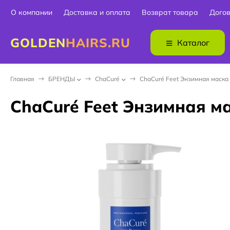
О компании
Доставка и оплата
Возврат товара
Дого
GOLDEN
HAIRS.RU
Каталог
Главная
БPEНДЫ
ChaCuré
ChaCuré Feet Энзимная маска 
ChaCuré Feet Энзимная ма