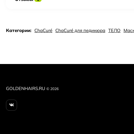
Категории:
ChaCuré
ChaСuré для педикюра
ТЕЛО
Мас
GOLDENHAIRS.RU
© 2026