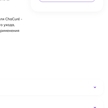
ля ChaCuré -
о ухода,
применения