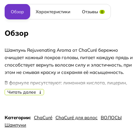
Обзор
Характеристики
Отзывы
0
Обзор
Шампунь Rejuvenating Aroma от ChaCuré бережно
очищает кожный покров головы, питает каждую прядь и
способствует вернуть волосам силу и эластичность, при
этом не смывая краску и сохраняя её насыщенность.
В формуле присутствуют: лимонная кислота, лицерин,
бетаин и прочие необходимые компоненты.
Читать далее
Наносите этот арома-шампунь на мокрые волосы,
образуйте обильную пену и смойте. Избегайте области
вокруг глаз. Необходимо хранить вдали от детей.
Категории:
ChaCuré
ChaCuré для волос
ВОЛОСЫ
Шампуни