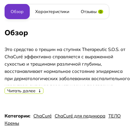
Обзор
Характеристики
Отзывы
0
Обзор
Это средство о трещин на ступнях Therapeutic S.O.S. от
ChaCuré эффективно справляется с выраженной
сухостью и трещинами различной глубины,
восстанавливает нормальное состояние эпидермиса
при дерматологических заболеваниях воспалительного
характера, включая псориатические проявления.
Читать далее
Терапевтический комплекс Therapeutic S.O.S. включает
аллантоин для восстановления целостности кожного
покрова, охлаждающие компоненты камфоры и
Категории:
ChaCuré
ChaСuré для педикюра
ТЕЛО
ментола, химические пилинг-кислоты (AHA), а также
Кремы
мочевину для глубокого увлажнения. Основу
обогащают три драгоценных масла: жожоба, лаванды и