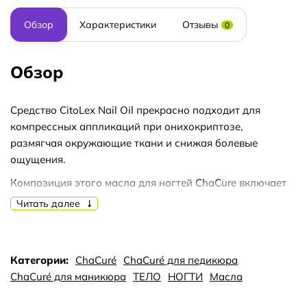
Обзор
Характеристики
Отзывы
0
Обзор
Средство CitoLex Nail Oil прекрасно подходит для
компрессных аппликаций при онихокриптозе,
размягчая окружающие ткани и снижая болевые
ощущения.
Композиция этого масла для ногтей ChaCure включает
мощный синергетический комплекс растительных
Читать далее
выжимок и эфирных масел: масло чайного дерева,
соевый экстракт, лавандовая эссенция, эвкалиптовое и
лимонное масла, гвоздичный экстракт, лемонграссовое
Категории:
ChaCuré
ChaСuré для педикюра
масло, розмариновую настойку, натуральный кумарин и
ChaСuré для маникюра
ТЕЛО
НОГТИ
Масла
касторовое масло.
Этот универсальный препарат CitoLex Nail ускоряет