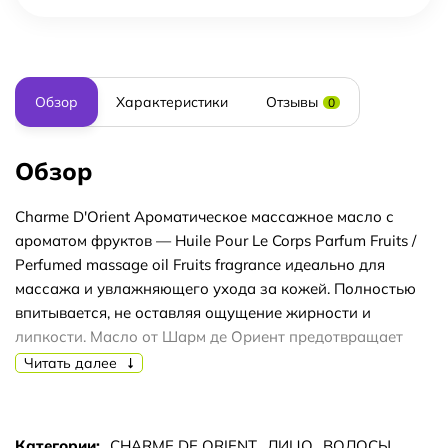
Обзор
Характеристики
Отзывы
0
Обзор
Charme D'Orient Ароматическое массажное масло с
ароматом фруктов — Huile Pour Le Corps Parfum Fruits /
Perfumed massage oil Fruits fragrance идеально для
массажа и увлажняющего ухода за кожей. Полностью
впитывается, не оставляя ощущение жирности и
липкости. Масло от Шарм де Ориент предотвращает
старение кожи, активизирует клеточное питание,
Читать далее
возвращает упругость и эластичность. Ускоряются
обменные процессы, повышаются регенерирующие,
противовоспалительные свойства. Активные вещества
Категории:
CHARME DE ORIENT
ЛИЦО
ВОЛОСЫ