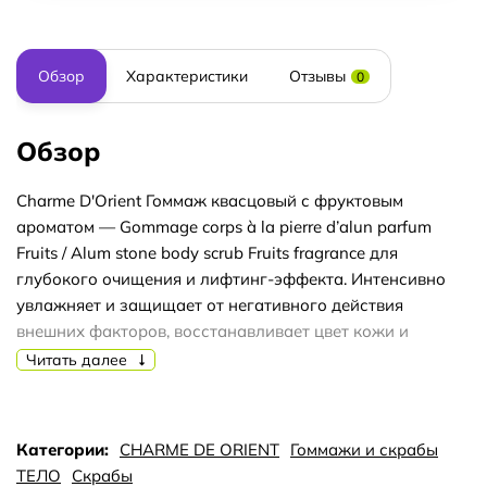
Обзор
Характеристики
Отзывы
0
Обзор
Charme D'Orient Гоммаж квасцовый с фруктовым
ароматом — Gommage corps à la pierre d’alun parfum
Fruits / Alum stone body scrub Fruits fragrance для
глубокого очищения и лифтинг-эффекта. Интенсивно
увлажняет и защищает от негативного действия
внешних факторов, восстанавливает цвет кожи и
выравнивает рельеф. Мед и пчелиное маточное молочко
Читать далее
в составе скраба регенерируют, тонизируют и
расслабляют. Улучшается кровообращение, повышая
антицеллюлитный и дренажный эффект. Экстракт
Категории:
CHARME DE ORIENT
Гоммажи и скрабы
фруктов питает кожу витаминами А, В и С, повышает
ТЕЛО
Скрабы