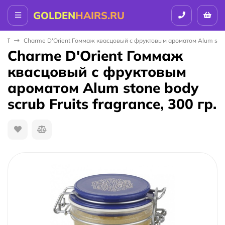
GOLDEN
HAIRS.RU
ENT
Charme D'Orient Гоммаж квасцовый с фруктовым ароматом Alum stone b
Charme D'Orient Гоммаж
квасцовый с фруктовым
ароматом Alum stone body
scrub Fruits fragrance, 300 гр.