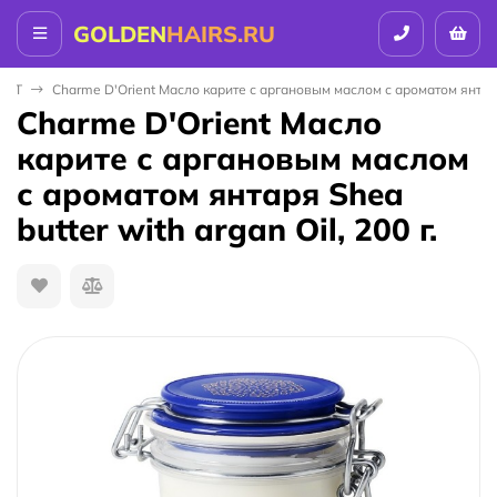
GOLDEN
HAIRS.RU
ENT
Charme D'Orient Масло карите с аргановым маслом с ароматом янтаря S
Charme D'Orient Масло
карите с аргановым маслом
с ароматом янтаря Shea
butter with argan Oil, 200 г.