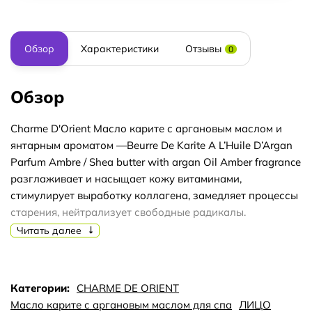
Обзор
Характеристики
Отзывы
0
Обзор
Charme D'Orient Масло карите с аргановым маслом и
янтарным ароматом —Beurre De Karite A L’Huile D’Argan
Parfum Ambre / Shea butter with argan Oil Amber fragrance
разглаживает и насыщает кожу витаминами,
стимулирует выработку коллагена, замедляет процессы
старения, нейтрализует свободные радикалы.
Применять как питательный бальзам для лица и тела
Читать далее
или маску для сухих волос перед мытьем шампунем,
чтобы вернуть блеск и силу. Состав: масло ши Charme
d'Orient, полученное путем первого холодного отжима,
Категории:
CHARME DE ORIENT
обогащенное органическим аргановым маслом —100%
Масло карите с аргановым маслом для спа
ЛИЦО