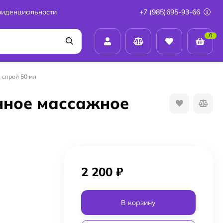
фиденциальности
+7 (985)695-93-66
0
 спрей 50 мл
нное массажное
2 200
₽
В корзину