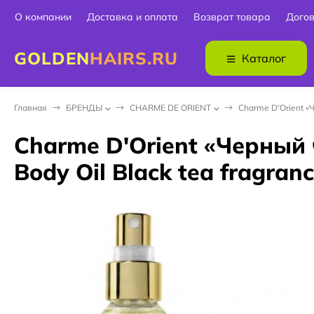
О компании
Доставка и оплата
Возврат товара
Дого
GOLDEN
HAIRS.RU
Каталог
Главная
БPEНДЫ
CHARME DE ORIENT
Charme D'Orient «
Charme D'Orient «Черны
Body Oil Black tea fragran