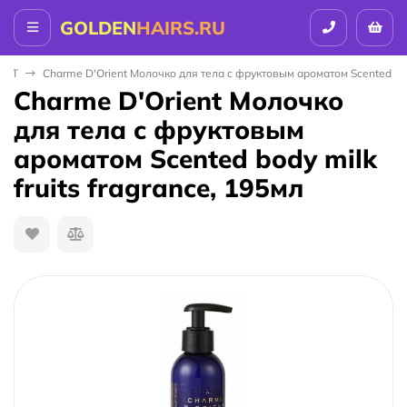
GOLDEN
HAIRS.RU
ENT
Charme D'Orient Молочко для тела c фруктовым ароматом Scented body
Charme D'Orient Молочко
для тела c фруктовым
ароматом Scented body milk
fruits fragrance, 195мл