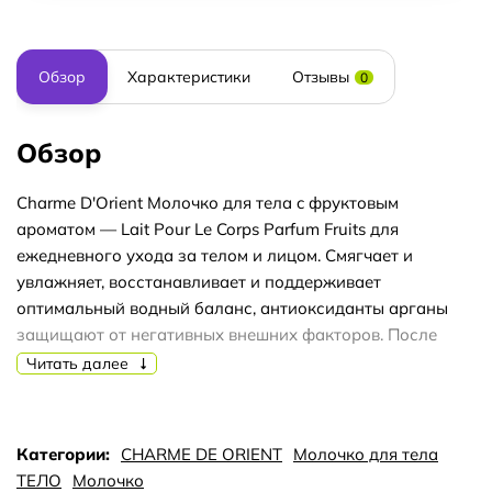
Обзор
Характеристики
Отзывы
0
Обзор
Charme D'Orient Молочко для тела c фруктовым
ароматом — Lait Pour Le Corps Parfum Fruits для
ежедневного ухода за телом и лицом. Смягчает и
увлажняет, восстанавливает и поддерживает
оптимальный водный баланс, антиоксиданты арганы
защищают от негативных внешних факторов. После
использования нет липкости, ощущения жирности кожи.
Читать далее
Некомедогенно. Не оставляет следов на одежде.
После использования — длительный увлажняющий
эффект и аромат экзотических фруктов. Подходит для
Категории:
CHARME DE ORIENT
Молочко для тела
ежедневного использования после ванны и душа.
ТЕЛО
Молочко