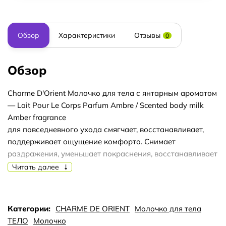
Обзор
Характеристики
Отзывы
0
Обзор
Charme D'Orient Молочко для тела с янтарным ароматом
— Lait Pour Le Corps Parfum Ambre / Scented body milk
Amber fragrance
для повседневного ухода смягчает, восстанавливает,
поддерживает ощущение комфорта. Снимает
раздражения, уменьшает покраснения, восстанавливает
повреждения, устраняет сухость и шелушение. Высокая
Читать далее
концентрация витамина E нейтрализует действие
свободных радикалов, защищает кожу от воздействия
негативных окружающих факторов. Подходит для всех
Категории:
CHARME DE ORIENT
Молочко для тела
типов кожи, не оставляет ощущения липкости. После
ТЕЛО
Молочко