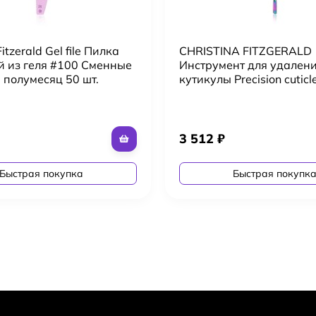
Fitzerald Gel file Пилка
CHRISTINA FITZGERALD
й из геля #100 Сменные
Инструмент для удален
 полумесяц 50 шт.
кутикулы Precision cuticl
3 512
₽
Быстрая покупка
Быстрая покупк