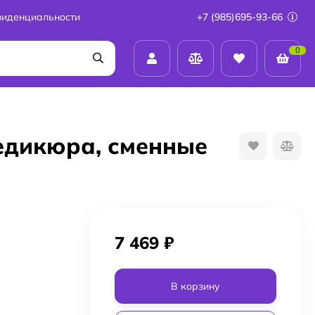
фиденциальности
+7 (985)695-93-66
0
 педикюра, сменные
7 469
₽
В корзину