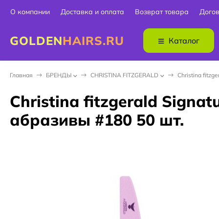
О компании
Доставка и оплата
Возврат товара
Дого
GOLDEN
HAIRS.RU
Каталог
Главная
БPEНДЫ
CHRISTINA FITZGERALD
Christina fitz
Christina fitzgerald Sign
абразивы #180 50 шт.