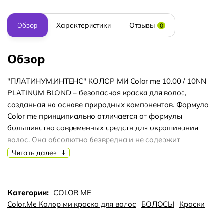
Обзор
Характеристики
Отзывы
0
Обзор
"ПЛАТИНУМ.ИНТЕНС" КОЛОР МИ Color me 10.00 / 10NN
PLATINUM BLOND – безопасная краска для волос,
созданная на основе природных компонентов. Формула
Color me принципиально отличается от формулы
большинства современных средств для окрашивания
волос. Она абсолютно безвредна и не содержит
агрессивных компонентов, провоцирующих
Читать далее
раздражение кожи головы и аллергическую реакцию. В
ней нет парабенов, сульфатов и аммиака, а в качестве
красящего вещества выступают природные пигменты.
Категории:
COLOR ME
Формула включает природные ингредиенты,
Color.Me Колор ми краска для волос
ВОЛОСЫ
Краски
необходимые для сохранения здоровья волос. Масло