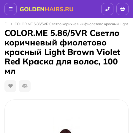
GOLDEN
HAIRS.RU
 ME
COLOR.ME 5.86/5VR Светло коричневый фиолетово красный Light Bro
COLOR.ME 5.86/5VR Светло
коричневый фиолетово
красный Light Brown Violet
Red Краска для волос, 100
мл