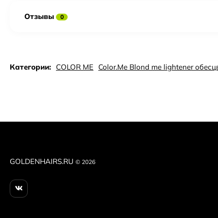
Отзывы
0
Категории:
COLOR ME
Color.Me Blond me lightener обе
GOLDENHAIRS.RU
© 2026