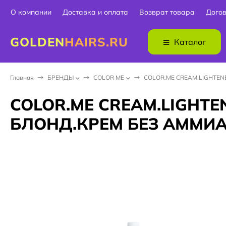
О компании
Доставка и оплата
Возврат товара
Дого
GOLDEN
HAIRS.RU
Каталог
Главная
БPEНДЫ
COLOR ME
COLOR.ME CREAM.LIGHTE
COLOR.ME CREAM.LIGHT
БЛОНД.КРЕМ БЕЗ АММИА