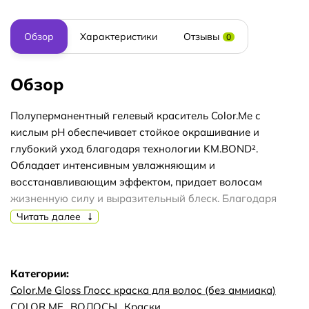
Обзор
Характеристики
Отзывы
0
Обзор
Полуперманентный гелевый краситель Color.Me с
кислым pH обеспечивает стойкое окрашивание и
глубокий уход благодаря технологии KM.BOND².
Обладает интенсивным увлажняющим и
восстанавливающим эффектом, придает волосам
жизненную силу и выразительный блеск. Благодаря
широкой палитре оттенков и разнообразным техникам
Читать далее
нанесения краситель позволяет выполнять различные
виды окрашивания.
Способ применения: Возможно нанесение как на сухие,
Категории:
так и на влажные волосы.
Color.Me Gloss Глосс краска для волос (без аммиака)
1. Для пастелизации смешайте Clear с оттенком Color.Me
COLOR ME
ВОЛОСЫ
Краски