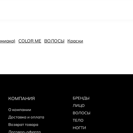
ммиака)
COLOR ME
ВОЛОСЫ
Краски
КОМПАНИЯ
БPEНДЫ
ЛИЦО
О компании
ВОЛОСЫ
Доставка и оплата
ТЕЛО
Возврат товара
НОГТИ
Договор-оферта