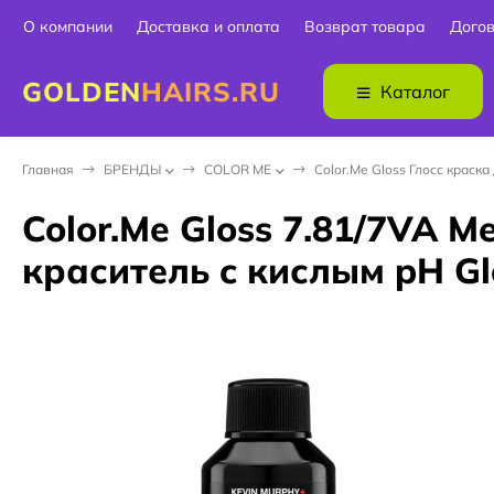
О компании
Доставка и оплата
Возврат товара
Дого
GOLDEN
HAIRS.RU
Каталог
Главная
БPEНДЫ
COLOR ME
Color.Me Gloss Глосс краска
Color.Me Gloss 7.81/7VA 
краситель c кислым pH Glo