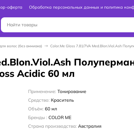
вор-оферта
Обработка персональных данных и политика кон
 для волос (без аммиака)
Color.Me Gloss 7.81/7VA Med.Blon.Viol.Ash Полу
Med.Blon.Viol.Ash Полуперм
ss Acidic 60 мл
Применение:
Тонирование
Средство:
Краситель
Объём:
60 мл
Бренды :
COLOR ME
Страна производства:
Австралия