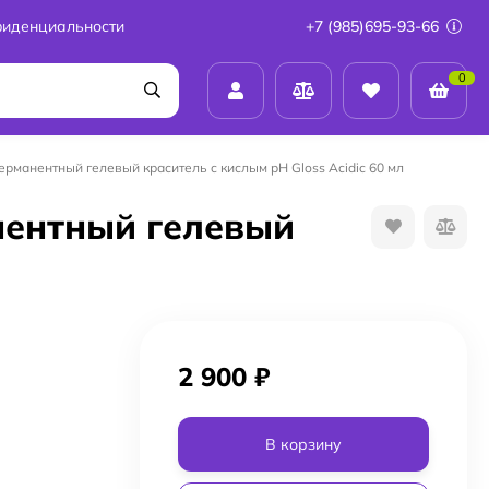
фиденциальности
+7 (985)695-93-66
0
перманентный гелевый краситель c кислым pH Gloss Acidic 60 мл
анентный гелевый
2 900
₽
В корзину