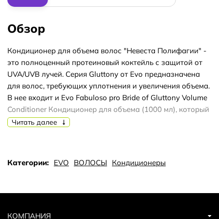
Обзор
Кондиционер для объема волос "Невеста Полифагии" -
это полноценный протеиновый коктейль с защитой от
UVA/UVB лучей. Серия Gluttony от Evo предназначена
для волос, требующих уплотнения и увеличения объема.
В нее входит и Evo Fabuloso pro Bride of Gluttony Volume
Conditioner Кондиционер для объема (1000 мл), который
в сочетании с шампунем из этой же линии обеспечит
Читать далее
максимально быстрый и заметный результат. Эффект
будет ощутим по таким параметрам: волосы станут
более плотными и упругими; появится прикорневой
Категории:
EVO
ВОЛОСЫ
Кондиционеры
объем; волосы оздоровятся вдоль всей длины;
тонизируется и сбалансируется состояние кожи головы;
будет дольше сохранятся оттенок, полученный при
окрашивании. Такая высокая эффективность
обеспечивается благодаря наличию в составе средства
КОМПАНИЯ