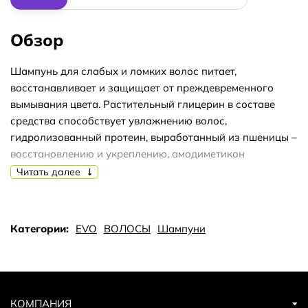
Обзор
Шампунь для слабых и ломких волос питает,
восстанавливает и защищает от преждевременного
вымывания цвета. Растительный глицерин в составе
средства способствует увлажнению волос,
гидролизованный протеин, выработанный из пшеницы –
восстановлению и укреплению, амодиметикон
разглаживает кутикулу волос, что делает их
Читать далее
блестящими и шелковистыми. Окрашенным волосам
необходима специальная косметика, которая будет
бережно воздействовать и не разрушать пигмент.
Категории:
EVO
ВОЛОСЫ
Шампуни
Представляем Evo ritual salvation care shampoo.
Шампунь для окрашенных волос насыщен
ингредиентами, которые лояльно удаляют загрязнения
по всей длине волос, а также эффективно борются с
остатками косметических средств. Продукт очищает
КОМПАНИЯ