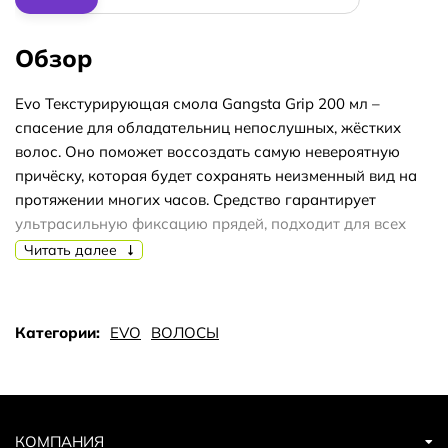
Обзор
Evo Текстурирующая смола Gangsta Grip 200 мл –
спасение для обладательниц непослушных, жёстких
волос. Оно поможет воссоздать самую невероятную
причёску, которая будет сохранять неизменный вид на
протяжении многих часов. Средство гарантирует
ультрасильную фиксацию прядей, подходит для всех
типов волос. Текстура многофункциональной смолы не
Читать далее
сильно плотная, запах практически отсутствует, аромат
лёгкий, ненавязчивый. Она придаёт волосам
естественный блеск, не утяжеляет их, а делает
Категории:
EVO
ВОЛОСЫ
пластичными, послушными. Средство незаменимо для
профессиональных парикмахеров, не лишним будет и в
арсенале для домашнего пользования. Также оно
противостоит воздействию UVA/UVB лучей, не вызывает
аллергии. Gangsta grip bonding resin/[Гангста-Захват]
КОМПАНИЯ