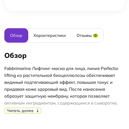
Обзор
Характеристики
Отзывы
0
Обзор
Fabbrimarine Лифтинг-маска для лица, линия Perfectio
lifting из растительной биоцеллюлозы обеспечивает
видимый подтягивающий эффект, повышая тонус и
придавая коже здоровый вид. После нанесения
образует защитную мембрану, которая позволяет
активным ингредиентам, содержащимся в сыворотке,
проникать в глубокие слои кожи. Гиалуроновая кислота,
Читать далее
коллаген и алоэ вера способствуют заметному
расслаблению морщин, улучшают рельеф кожи и