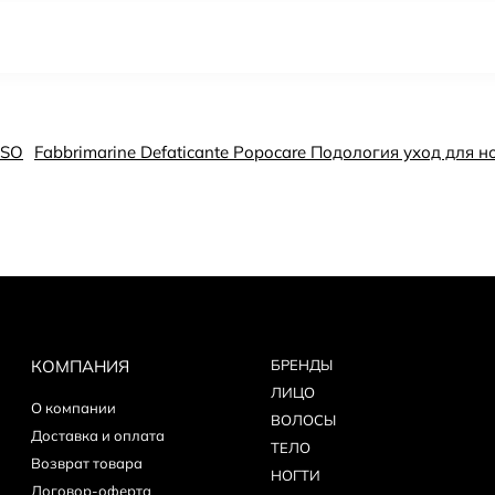
SSO
Fabbrimarine Defaticante Popocare Подология уход для н
КОМПАНИЯ
БPEНДЫ
ЛИЦО
О компании
ВОЛОСЫ
Доставка и оплата
ТЕЛО
Возврат товара
НОГТИ
Договор-оферта