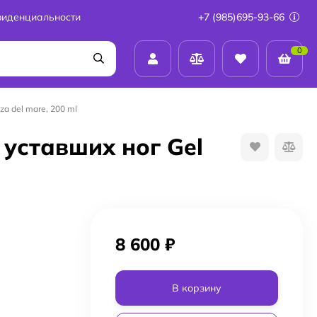
фиденциальности
+7 (985)695-93-66
0
a del mare, 200 ml
уставших ног Gel
8 600
₽
В корзину