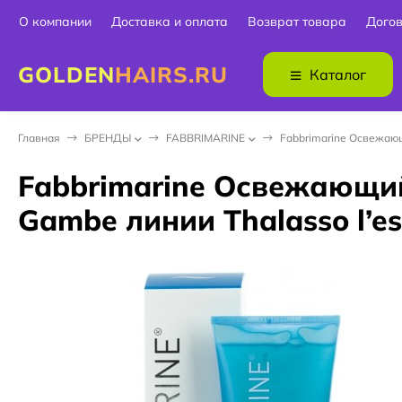
О компании
Доставка и оплата
Возврат товара
Дого
GOLDEN
HAIRS.RU
Каталог
Главная
БPEНДЫ
FABBRIMARINE
Fabbrimarine Освежающ
Fabbrimarine Освежающий
Gambe линии Thalasso l’es