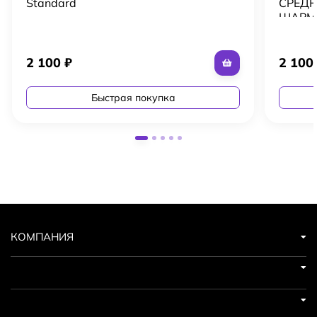
Standard
СРЕДН
ШАРМ 
2 100
₽
2 10
Быстрая покупка
КОМПАНИЯ