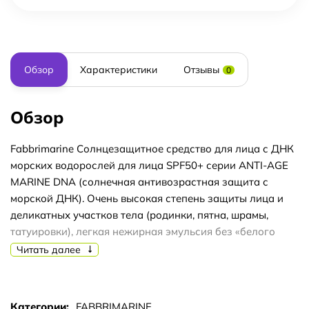
Обзор
Характеристики
Отзывы
0
Обзор
Fabbrimarine Солнцезащитное средство для лица с ДНК
морских водорослей для лица SPF50+ серии ANTI-AGE
MARINE DNA (солнечная антивозрастная защита с
морской ДНК). Очень высокая степень защиты лица и
деликатных участков тела (родинки, пятна, шрамы,
татуировки), легкая нежирная эмульсия без «белого
эффекта». Обеспечивает суперувлажнение, стимулирует
Читать далее
иммунную защиту кожи, насыщает кислородом,
антирадикал / антиоксидант. Подходит для очень
светлой кожи, склонной к эритеме, с пигментными
Категории:
FABBRIMARINE