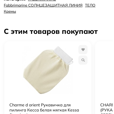
пятнами, детской кожи. Применение: равномерно
Fabbrimarine СОЛНЦЕЗАЩИТНАЯ ЛИНИЯ
ТЕЛО
нанести на лицо и тело перед выходом на солнце.
Кремы
Повторить при необходимости. Активные компоненты:
морская ДНК.
С этим товаров покупают
Charme d orient Рукавичка для
CHARM
пилинга Кесса белая мягкая Kessa
(РУКА