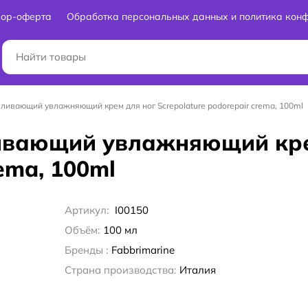
вор-оферта
Обработка персональных данных и политика кон
вливающий увлажняющий крем для ног Screpolature podorepair crema, 100ml
ливающий увлажняющий кре
rema, 100ml
Артикул:
I00150
Объём:
100 мл
Бренды :
Fabbrimarine
Страна производства:
Италия