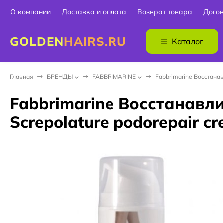
О компании
Доставка и оплата
Возврат товара
Дого
GOLDEN
HAIRS.RU
Каталог
Главная
БPEНДЫ
FABBRIMARINE
Fabbrimarine Восстана
Fabbrimarine Восстанав
Screpolature podorepair c