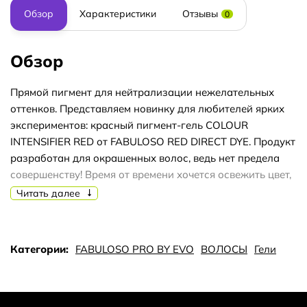
Обзор
Характеристики
Отзывы
0
Обзор
Прямой пигмент для нейтрализации нежелательных
оттенков. Представляем новинку для любителей ярких
экспериментов: красный пигмент-гель COLOUR
INTENSIFIER RED от FABULOSO RED DIRECT DYE. Продукт
разработан для окрашенных волос, ведь нет предела
совершенству! Время от времени хочется освежить цвет,
сделать его ярче, добавить блеска. Данный продукт
Читать далее
объединяет в себе все эти функции сразу. Средство
разработали по новейшей технологии: растительный
пигмент обогатили положительно заряженными
Категории:
FABULOSO PRO BY EVO
ВОЛОСЫ
Гели
частицами, чтобы они притягивались и образовывали
плотное покрытие волосяного стержня. Таким образом,
оттенок удерживается в разы дольше. Применять
пигмент-гель COLOUR INTENSIFIER RED рекомендуется