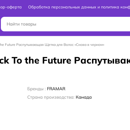
вор-оферта
Обработка персональных данных и политика кон
o the Future Распутывающая Щетка для Волос «Снова в черном»
ack To the Future Распуты
Бренды :
FRAMAR
Страна производства:
Канада