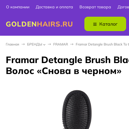
О компании
Доставка и оплата
Возврат товара
Дого
GOLDEN
HAIRS.RU
Каталог
Главная
БPEНДЫ
FRAMAR
Framar Detangle Brush Black T
Framar Detangle Brush Bl
Волос «Снова в черном»