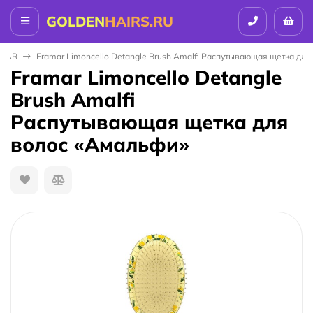
GOLDEN
HAIRS.RU
MAR
Framar Limoncello Detangle Brush Amalfi Распутывающая щетка дл
Framar Limoncello Detangle
Brush Amalfi
Распутывающая щетка для
волос «Амальфи»