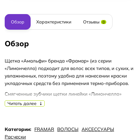
Обзор
Характеристики
Отзывы
0
Обзор
Щетка «Амальфи» бренда «Фрамар» (из серии
«Лимончелло) подходит для волос всех типов, и сухих, и
увлажненных, поэтому удобна для нанесении краски
укладочных средств без применения термо-приборов.
Смягченные зубчики щетки линейки «Лимончелло»
аккуратно массируют голову, помогая расслабиться и
Читать далее
избавиться от стресса.
Amalfi не рассчитана на применение с феном, зато
превосходно подходит для повседневного ухода и
Категории:
FRAMAR
ВОЛОСЫ
АКСЕССУАРЫ
разнообразных методов окрашивания.
Расчески