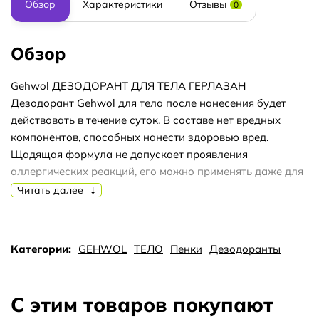
Обзор
Характеристики
Отзывы
0
Обзор
Gehwol ДЕЗОДОРАНТ ДЛЯ ТЕЛА ГЕРЛАЗАН
Дезодорант Gehwol для тела после нанесения будет
действовать в течение суток. В составе нет вредных
компонентов, способных нанести здоровью вред.
Щадящая формула не допускает проявления
аллергических реакций, его можно применять даже для
чувствительной кожи подмышек, не опасаясь
Читать далее
неприятных ощущений. В составе присутствуют
ингредиенты, обеспечивающие ухаживающий эффект и
способные за короткий срок устранить запах пота.
Категории:
GEHWOL
ТЕЛО
Пенки
Дезодоранты
Активные компоненты не допускают разложения частиц
пота на поверхности кожи, обеспечивая комфорт и
удобство применения. В остающемся на коже поте могут
С этим товаров покупают
развиваться бактерии, действие дезодоранта блокирует