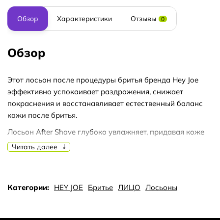
Обзор
Характеристики
Отзывы
0
Обзор
Этот лосьон после процедуры бритья бренда Hey Joe
эффективно успокаивает раздражения, снижает
покраснения и восстанавливает естественный баланс
кожи после бритья.
Лосьон After Shave глубоко увлажняет, придавая коже
мягкость и комфорт без ощущения липкости.
Читать далее
Нежный мужской аромат этого лосьона после бритья
Hey Joe дарит свежесть и уверенность на весь день.
Категории:
HEY JOE
Бритье
ЛИЦО
Лосьоны
Ингредиенты премиального лосьона After Shave:
лечебный спирт, экстракт листьев гамамелиса,
пантенол, аллантоин.