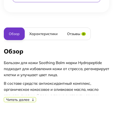
Обзор
Характеристики
Отзывы
0
Обзор
Бальзам для кожи Soothing Balm марки Hydropeptide
подходит для избавления кожи от стресса, регенерирует
клетки и улучшает цвет лица.
В составе средств: антиоксидантный комплекс,
органическое кокосовое и оливковое масла, масло
авокадо, пчелиный воск, а также экстракты арники,
Читать далее
розмарина, лимона и апельсина.
Антиоксидантный комплекс (смесь витамина Е,