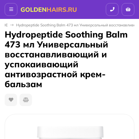
GOLDEN
HAIRS.RU
TIDE
Hydropeptide Soothing Balm 473 мл Универсальный восстанавлива
Hydropeptide Soothing Balm
473 мл Универсальный
восстанавливающий и
успокаивающий
антивозрастной крем-
бальзам