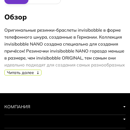
Обзор
Оригинальные резинки-браслеты invisibobble в форме
телефонного шнура, созданные в Германии. Коллекция
invisibobble NANO создана специально для создания
причёсок! Резиночки invisibobble NANO гораздо меньше
в размере, чем invisibobble ORIGINAL, тем самым они
идеально подходят для создания самых разнообразных
причёсок, а также для детских волос. Резинки подходят
Читать далее
для всех типов волос, надежно фиксируют причёску, не
оставляют заломов и не вызывают головную боль
благодаря неравномерному распределению давления
на волосы. Кроме того, они не намокают и не вызывают
аллергию при контакте с кожей, поскольку изготовлены
КОМПАНИЯ
из искусственной смолы.