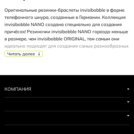
Оригинальные резинки-браслеты invisibobble в форме
телефонного шнура, созданные в Германии. Коллекция
invisibobble NANO создана специально для создания
причёсок! Резиночки invisibobble NANO гораздо меньше
в размере, чем invisibobble ORIGINAL, тем самым они
идеально подходят для создания самых разнообразных
причёсок, а также для детских волос. Резинки подходят
Читать далее
для всех типов волос, надежно фиксируют причёску, не
оставляют заломов и не вызывают головную боль
благодаря неравномерному распределению давления
на волосы. Кроме того, они не намокают и не вызывают
аллергию при контакте с кожей, поскольку изготовлены
КОМПАНИЯ
из искусственной смолы.