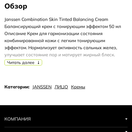
Обзор
Janssen Combination Skin Tinted Balancing Cream
Балансирующий крем с тонирующим эффектом 50 мл
Описание Крем для гармонизации состояния
комбинированной кожи с легким тонирующим
эффектом. Нормализует активность сальных желез,
улучшает состояние пор и матирует жирный блеск.
Увлажняет и смягчает кожу, разглаживает морщинки,
Читать далее
вызванные сухостью. Сложные углеводы, входящие в
состав формулы, обладают уникальной способностью
понижать количество липидов на жирных участках
Категории:
JANSSEN
ЛИЦО
Кремы
кожи и повышать его на сухих. Применение Ежедневно
утром наносите на предварительно очищенную кожу.
Совет: Благодаря низкому содержанию липидов
подходит для ухода за жирной кожей. Активные
компоненты Инозитол, экстракт алоэ вера, экстракт
КОМПАНИЯ
красных водорослей (Chondrus crispus), сложные