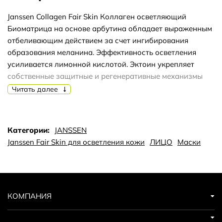
Janssen Collagen Fair Skin Коллаген осветляющий
Биоматрица на основе арбутина обладает выраженным
отбеливающим действием за счет ингибирования
образования меланина. Эффективность осветления
усиливается лимонной кислотой. Эктоин укрепляет
собственные защитные и регенеративные механизмы
кожи, повышает устойчивость клеток к УФ-лучам,
Читать далее
предохраняет от потери влаги. Масло виноградных
косточек способствует увлажнению и смягчению кожи,
помогает повысить ее эластичность и упругость.
Категории:
JANSSEN
Применение Достать из индивидуальной упаковки,
Janssen Fair Skin для осветления кожи
ЛИЦО
Маски
сделать надрезы для области глаз и носа, наложить на
лицо, пропитать активатором или чистой водой. Время
экспозиции 30 минут. Рекомендуется нанести под
биоматрицу соответствующий концентрат для усиления
эффективности процедуры. Возможно применение
КОМПАНИЯ
ионофореза, если активный концентрат ионизирован.