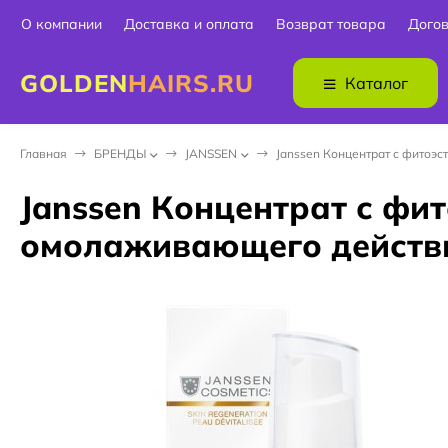
О компании
Доставка и оплата
Возврат товара
Дого
GOLDEN
HAIRS.RU
Каталог
Главная
БPEНДЫ
JANSSEN
Janssen Концентрат с фитоэс
Janssen Концентрат с фи
омолаживающего действия 