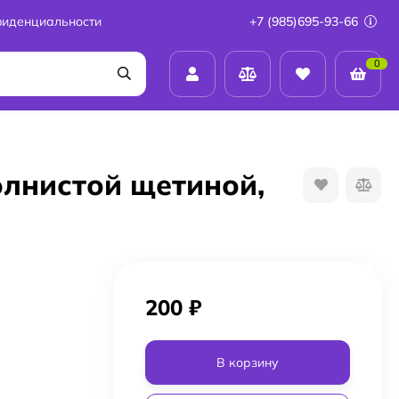
фиденциальности
+7 (985)695-93-66
0
олнистой щетиной,
200
₽
В корзину