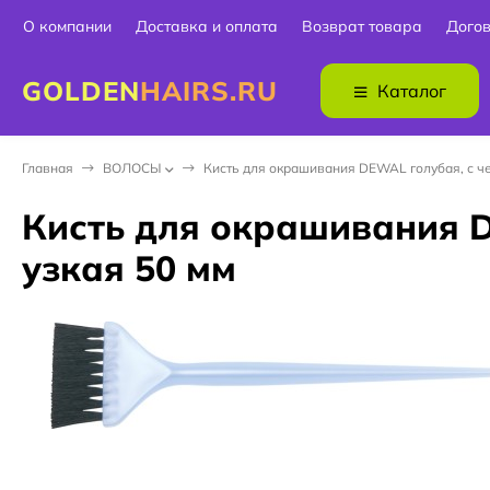
О компании
Доставка и оплата
Возврат товара
Дого
GOLDEN
HAIRS.RU
Каталог
Главная
ВОЛОСЫ
Кисть для окрашивания DEWAL голубая, с че
Кисть для окрашивания D
узкая 50 мм