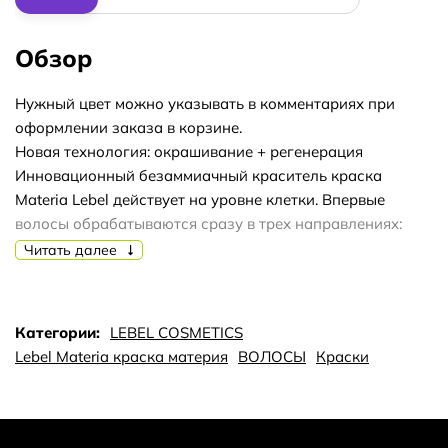
Обзор
Нужный цвет можно указывать в комментариях при
оформлении заказа в корзине.
Новая технология: окрашивание + регенерация
Инновационный безаммиачный краситель краска
Materia Lebel действует на уровне клетки. Впервые
волосы обрабатываются сразу в трех направлениях:
Равномерно окрашиваются. Эффективно
Читать далее
оздоравливаются. Приобретают стойкий блеск. В состав
краски Materia входит восстанавливающий клеточно-
мембранный комплекс. С его помощью все ингредиенты
Категории:
LEBEL COSMETICS
вводятся особым способом – послойно. Их точная
Lebel Materia краска материя
ВОЛОСЫ
Краски
фиксация обеспечивается благодаря неодинаковой
полярности волоса и красящего пигмента. Элементы
красителя равномерно распределяются по всей
структуре волоса, обеспечивая стойкий эффект