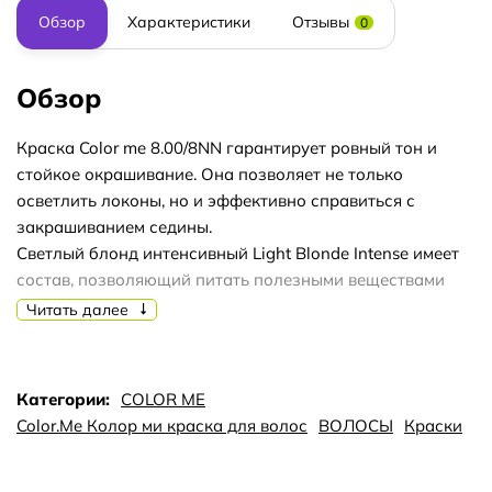
Обзор
Характеристики
Отзывы
0
Обзор
Краска Color me 8.00/8NN гарантирует ровный тон и
стойкое окрашивание. Она позволяет не только
осветлить локоны, но и эффективно справиться с
закрашиванием седины.
Светлый блонд интенсивный Light Blonde Intense имеет
состав, позволяющий питать полезными веществами
пряди, утратившие жизненные силы. Поэтому может
Читать далее
быть использована на всех типах локонов без каких-
либо ограничений.
В средстве отсутствуют агрессивные компоненты,
Категории:
COLOR ME
разрушающие фолликулы и способствующие быстрому
Color.Me Колор ми краска для волос
ВОЛОСЫ
Краски
выведению влаги. Поэтому после процедуры
окрашивания пряди становятся не только красивыми и
ухоженными, но и более здоровыми. Появляется защита