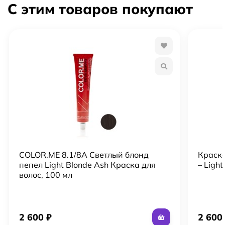
С этим товаров покупают
от негативного воздействия окружающей среды и
ультрафиолетовых излучений.
Если вы давно мечтали о светлом блонде без желтизны
и повреждения прядей, тогда это именно тот вариант,
который вам необходим. После проведения процедуры
ваши локоны заиграют яркими красками и будут
радовать своим ухоженным видом.
COLOR.ME 8.1/8A Светлый блонд
Краска
пепел Light Blonde Ash Краска для
– Light
волос, 100 мл
2 600
₽
2 60