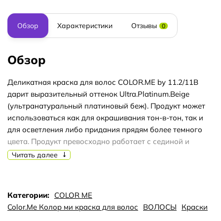
Обзор
Характеристики
Отзывы
0
Обзор
Деликатная краска для волос COLOR.ME by 11.2/11B
дарит выразительный оттенок Ultra.Platinum.Beige
(ультранатуральный платиновый беж). Продукт может
использоваться как для окрашивания тон-в-тон, так и
для осветления либо придания прядям более темного
цвета. Продукт превосходно работает с сединой и
перекрывает ее без проблем. Подходит для полного
Читать далее
изменения натурального цвета волос, для
выравнивания тона или его корректировки. В состав
краски входят только природные компоненты, не
Категории:
COLOR ME
вызывающие раздражения: мед, экстракты шиповника и
Color.Me Колор ми краска для волос
ВОЛОСЫ
Краски
алоэ вера, масла ши, виноградной косточки и миндаля.