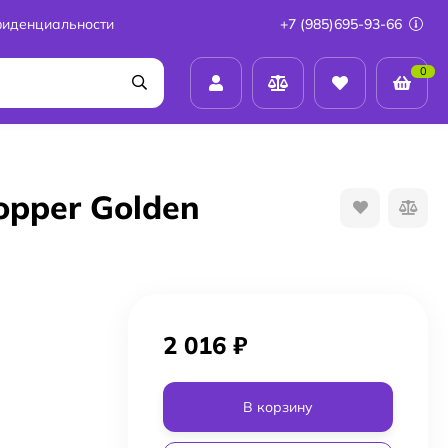
фиденциальности
+7 (985)695-93-66
0
opper Golden
2 016
₽
В корзину