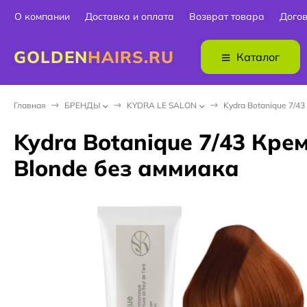
О компании
Доставка и оплата
Возврат товара
Дого
GOLDEN
HAIRS.RU
Каталог
Главная
БPEНДЫ
KYDRA LE SALON
Kydra Botanique 7/4
Kydra Botanique 7/43 Кре
Blonde без аммиака