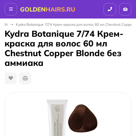
GOLDEN
HAIRS.RU
ALON
Kydra Botanique 7/74 Крем-краска для волос 60 мл Chestnut Copper
Kydra Botanique 7/74 Крем-
краска для волос 60 мл
Chestnut Copper Blonde без
аммиака