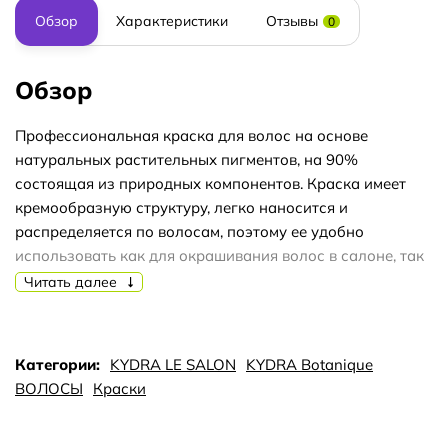
Обзор
Характеристики
Отзывы
0
Обзор
Профессиональная краска для волос на основе
натуральных растительных пигментов, на 90%
состоящая из природных компонентов. Краска имеет
кремообразную структуру, легко наносится и
распределяется по волосам, поэтому ее удобно
использовать как для окрашивания волос в салоне, так
и в домашних условиях. Даёт глубокое, стойкое
Читать далее
прокрашивание, насыщенный и естественный цвет,
придаёт волосам мягкость и блеск. Гипоаллергенная
формула и экологически чистые растительные
Категории:
KYDRA LE SALON
KYDRA Botanique
ингредиенты позволяют использовать краску Kydra
ВОЛОСЫ
Краски
Botanique для окрашивания волос во время
беременности и в период грудного вскармливания. Не
содержит аммиака, парабенов, минеральных масел.