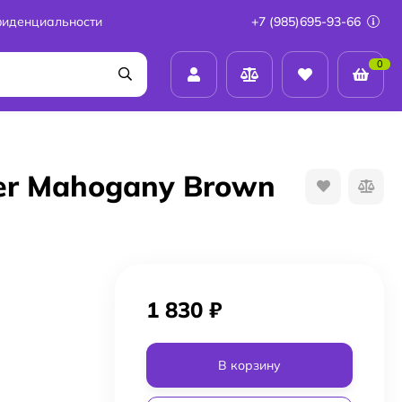
фиденциальности
+7 (985)695-93-66
0
per Mahogany Brown
1 830
₽
В корзину