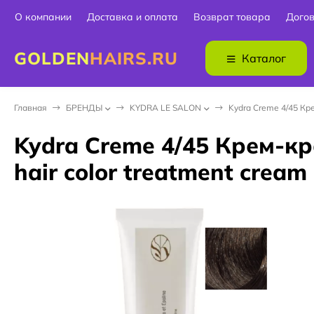
О компании
Доставка и оплата
Возврат товара
Дого
GOLDEN
HAIRS.RU
Каталог
Главная
БPEНДЫ
KYDRA LE SALON
Kydra Creme 4/45 Кре
Kydra Creme 4/45 Крем-к
hair color treatment cream